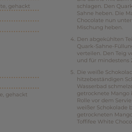
ate, gehackt
schlagen. Den Quark 
Sahne heben. Die Ma
Chocolate nun unter
Mischung heben.
Den abgekühlten Tei
Quark-Sahne-Füllun
verteilen. Den Teig v
und für mindestens 2
Die weiße Schokolad
hitzebeständigen Sc
Wasserbad schmelze
getrocknete Mango i
te, gehackt
Rolle vor dem Servi
weißer Schokolade b
getrockneten Mango
Toffifee White Chocol