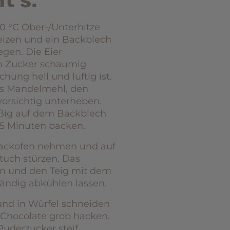
t’s:
0 °C Ober-/Unterhitze
heizen und ein Backblech
gen. Die Eier
 Zucker schaumig
chung hell und luftig ist.
s Mandelmehl, den
vorsichtig unterheben.
ßig auf dem Backblech
-15 Minuten backen.
ackofen nehmen und auf
tuch stürzen. Das
en und den Teig mit dem
ständig abkühlen lassen.
nd in Würfel schneiden
 Chocolate grob hacken.
uderzucker steif