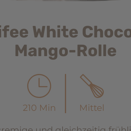
ifee White Choc
Mango-Rolle
210 Min
Mittel
remige und gleichzeitig frühl