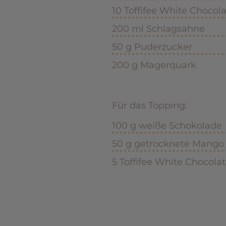
10 Toffifee White Chocol
200 ml Schlagsahne
50 g Puderzucker
200 g Magerquark
Für das Topping:
100 g weiße Schokolade
50 g getrocknete Mango
5 Toffifee White Chocola