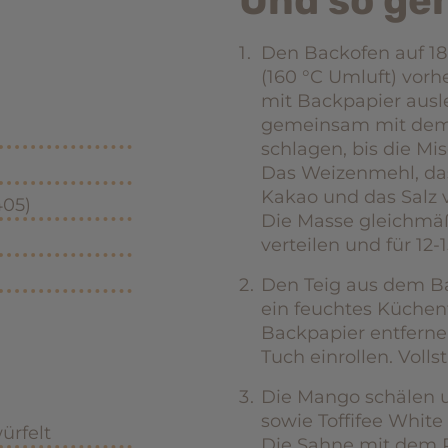
Und so geh
Den Backofen auf 18
(160 °C Umluft) vor
mit Backpapier ausle
gemeinsam mit dem
schlagen, bis die Mis
Das Weizenmehl, da
Kakao und das Salz 
405)
Die Masse gleichmä
verteilen und für 12
Den Teig aus dem B
ein feuchtes Küchen
Backpapier entfern
Tuch einrollen. Voll
Die Mango schälen u
sowie Toffifee White
ürfelt
Die Sahne mit dem P