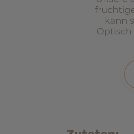
fruchtig
kann s
Optisch