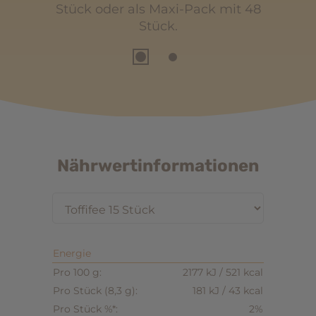
it 48
Stück oder als Maxi-Pack mit 48
Stüc
Stück.
Nährwertinformationen
Energie
2177 kJ / 521 kcal
181 kJ / 43 kcal
2%