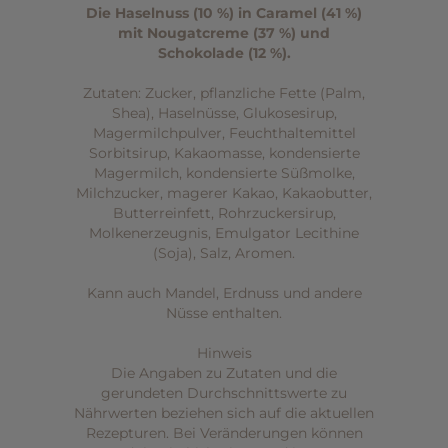
Die Haselnuss (10 %) in Caramel (41 %)
mit Nougatcreme (37 %) und
Schokolade (12 %).
Zutaten: Zucker, pflanzliche Fette (Palm,
Shea),
Haselnüsse
, Glukosesirup,
Magermilchpulver
, Feuchthaltemittel
Sorbitsirup, Kakaomasse, kondensierte
Magermilch
, kondensierte
Süßmolke
,
Milchzucker
, magerer Kakao, Kakaobutter,
Butterreinfett
, Rohrzuckersirup,
Molkenerzeugnis
, Emulgator Lecithine
(
Soja
), Salz, Aromen.
Kann auch Mandel, Erdnuss und andere
Nüsse enthalten.
Hinweis
Die Angaben zu Zutaten und die
gerundeten Durchschnittswerte zu
Nährwerten beziehen sich auf die aktuellen
Rezepturen. Bei Veränderungen können