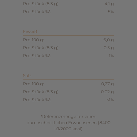
4,1 g
5%
Eiweiß
6,0 g
0,5 g
1%
Salz
0,27 g
0,02 g
<1%
*Referenzmenge für einen
durchschnittlichen Erwachsenen (8400
kJ/2000 kcal)