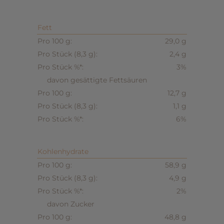
Fett
29,0 g
2,4 g
3%
davon gesättigte Fettsäuren
12,7 g
1,1 g
6%
Kohlenhydrate
58,9 g
4,9 g
2%
davon Zucker
48,8 g