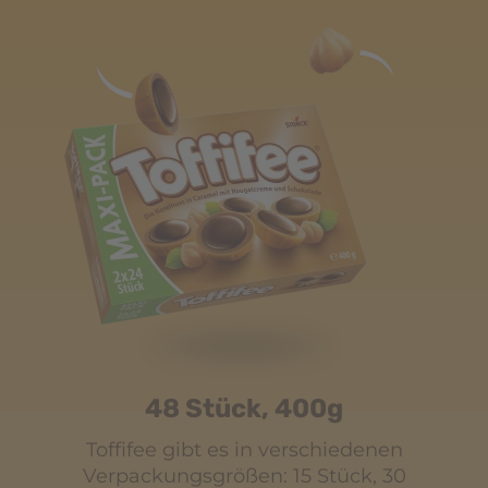
48 Stück, 400g
denen
Toffifee gibt es in verschiedenen
Toff
k, 30
Verpackungsgrößen: 15 Stück, 30
Verp