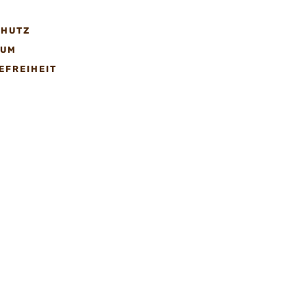
T
CHUTZ
SUM
EFREIHEIT