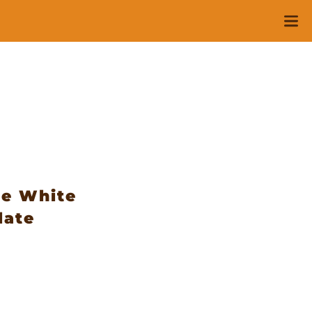
ee White
late
r