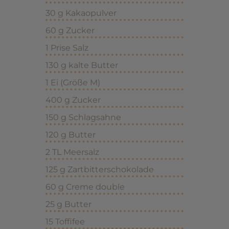
30 g Kakaopulver
60 g Zucker
1 Prise Salz
130 g kalte Butter
1 Ei (Größe M)
400 g Zucker
150 g Schlagsahne
120 g Butter
2 TL Meersalz
125 g Zartbitterschokolade
60 g Creme double
25 g Butter
15 Toffifee