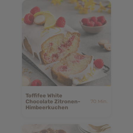
Play
Video
Toffifee White
Chocolate Zitronen-
70 Min.
Himbeerkuchen