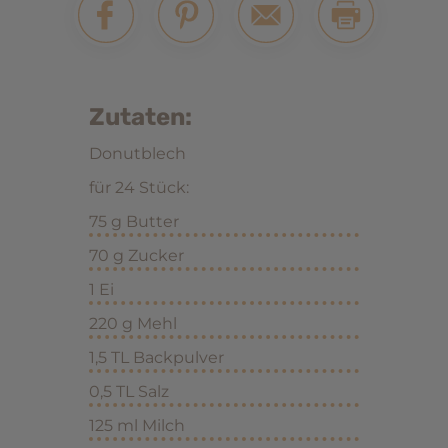
Zutaten:
Donutblech
für 24 Stück:
75 g Butter
70 g Zucker
1 Ei
220 g Mehl
1,5 TL Backpulver
0,5 TL Salz
125 ml Milch