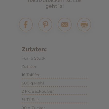
nachzubacken ist. Los
geht´s!
Zutaten:
Für 16 Stück
Zutaten
16 Toffifee
600 g Mehl
2 Pk. Backpulver
½ TL Salz
90 g Zucker